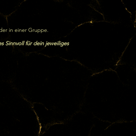
der in einer Gruppe.
 Sinnvoll für dein jeweiliges
eist Nicotiana rustica, auch 
ommen je nach Tradition 
Jede Mischung hat ihre 
Tepi oder Kuripe) in die 