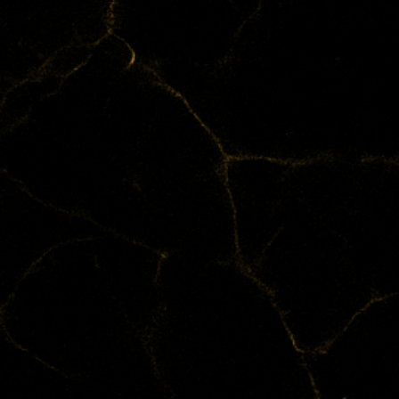
 kraftvoll, da dabei auch 
iefer Erdung und manchmal 
ird als reinigend und 
achtet, die nicht im 
 etwa um den Geist zu 
 zu öffnen.

rliche Wirkung 
von Konzentration und die 