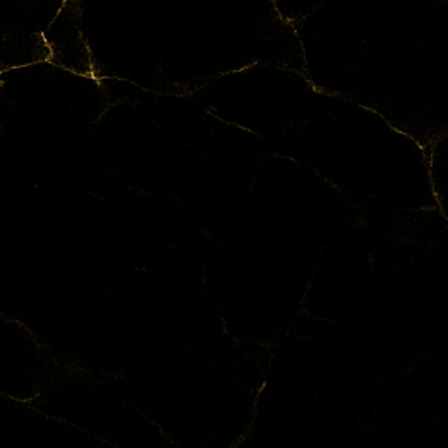
Nasenlöcher geblasen. D
Intention und Energie 
•  Wirkung: Viele Anwen
einer starken körperlich
befreiend verstanden.

•  Spirituelle Bedeutun
profanen Sinn konsumier
fokussieren, negative E
•  Heilende Aspekte: N
zugeschrieben – zum Be
Harmonisierung des Ner