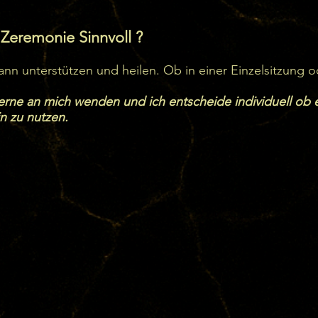
 Zeremonie Sinnvoll ?
n unterstützen und heilen. Ob in einer Einzelsitzung o
gerne an mich wenden und ich entscheide individuell ob es
n zu nutzen.
 Basis von Rapé ist fast immer fein gemahlener Tabak (m
 deutlich stärker ist als handelsüblicher Tabak. Dazu k
er, Baumrinden, Samen oder Asche bestimmter Pflanzen. 
ituelle Bedeutung.

 nicht geraucht, sondern mit einem speziellen Blasrohr (