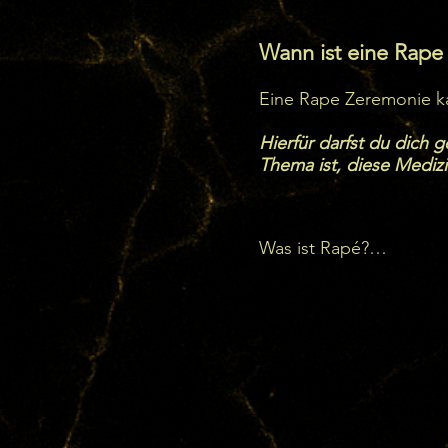
Wann ist eine Rape
Eine Rape Zeremonie kan
Hierfür darfst du dich 
Thema ist, diese Medizi
Was ist Rapé?

•  Zusammensetzung: Die
„Mapacho“ genannt), der
unterschiedliche Kräut
eigene Wirkung und spir
•  Anwendung: Rapé wird