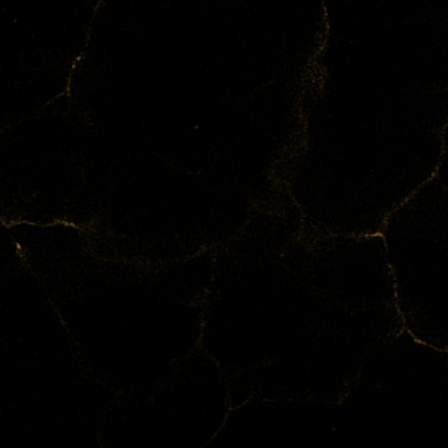
as Einblasen durch eine zweite Person gilt als besonders
übertragen werden.

der berichten von einer sofortigen Klarheit im Geist, t
en Reaktion (z. B. Husten, Tränen, Schleim lösen). Dies w
g: In den indigenen Kulturen wird Rapé als „Medizin“ betr
t, sondern in einem rituellen Kontext verwendet wird –
nergien zu reinigen oder sich für Gebete und Zeremonien
eben der geistigen Reinigung wird Rapé auch eine körpe
ispiel die Unterstützung der Atemwege, die Förderung 
vensystems.
