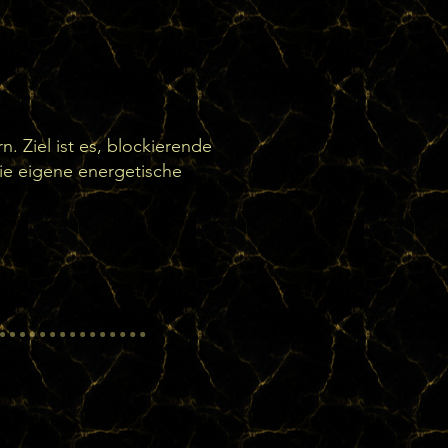
. Ziel ist es, blockierende
die eigene energetische
bt.

ionalen, mentalen und 
tig.
