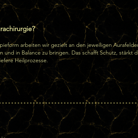
rachirurgie?
ieform arbeiten wir gezielt an den jeweiligen Aurafeldern
 und in Balance zu bringen. Das schafft Schutz, stärkt 
efere Heilprozesse.
iche Energiefeld, das den menschlichen Körper umgi
chichten, die direkt mit unseren physischen, emot
en sind. Alle Schichten beeinflussen sich gegensei