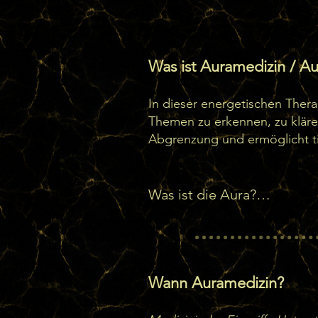
Was ist Auramedizin / Au
In dieser energetischen Therap
Themen zu erkennen, zu klären
Abgrenzung und ermöglicht ti
Was ist die Aura?

Die Aura ist das feinstoffl
Sie besteht aus mehreren S
Wann Auramedizin?
spirituellen Ebenen verbund