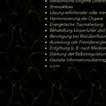
Medizinische Eingriffe Unters
Stressabbau
1.Physische Aura – Zeigt Vi
Lösung emotionaler oder men
Organe, Stoffwechsel, Imm
Harmonisierung der Organe
Energetische Traumaheilung
2.Emotionale Aura – Spiege
Behandlung körperlicher und
Beruhigung bei Reizüberflutu
Verbindung mit Herz, emot
Ausleitung von Fremdenergi
Entgiftung (z. B. nach Medi
3.Mentale Aura – Beinhalte
Stärkung der Selbstregulatio
Geist, Glaubenssystem,ment
Gezielte Informationsübertra
u.v.m
4.Spirituelle Aura – Reflekt
Seele, Intuition, Höheres Se
Ein Ungleichgewicht in eine