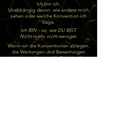
Ich bin ich.
Unabhängig davon, wie andere mich
sehen oder welche Konvention ich
trage.
Ich BIN – so, wie DU BIST.
Nicht mehr, nicht weniger.
Wenn wir die Konventionen ablegen,
die Wertungen und Bewertungen
hinter uns lassen, die Scham, die
Ängste…. und zurückkehren zu
unserem innersten Kern – zur Seele,
zu unserer Quelle des Lebens –
dann SIND WIR.
Hier beginnt unsere gemeinsame
Reise.
Eine Reise auf der Ebene des Seins.
Jenseits dessen, was wir nach aussen
darstellen oder verbergen möchten.
Um unsere Grenzen hinter uns zu
lassen und in der eigenen Freiheit zu