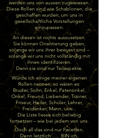
werden uns von aussen zugewiesen.
Diese Rollen sind wie Schablonen, die
geschaffen wurden, um uns in
gesellschaftliche Vorstellungen
einzupassen.
An diesen ist nichts auszusetzen.
Sie können Orientierung geben,
solange wir uns ihrer bewusst sind –
solange wir uns nicht vollständig mit
ihnen identifizieren.
Denn sie sind nur Teilaspekte.
Würde ich einige meiner eigenen
Rollen nennen, so wären es:
Bruder, Sohn, Enkel, Patenonkel,
Onkel, Freund, Liebender, Trainer,
Friseur, Heiler, Schüler, Lehrer,
Freidenker, Mann, usw...
Die Liste liesse sich beliebig
fortsetzen – wie bei jedem von uns.
Doch all das sind nur Facetten.
Denn letztlich …. BIN ich.